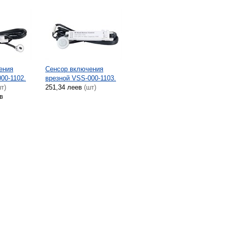
ения
Сенсор включения
00-1102.
врезной VSS-000-1103.
т)
251,34 леев
(шт)
в