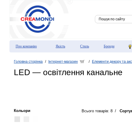
Про компанію
Якість
Стиль
Бренди
Головна сторінка
Інтернет-магазин
Елементи декору та ак
/
/
LED — освітлення канальне
Кольори
Всього товарів: 8
/
Сорту