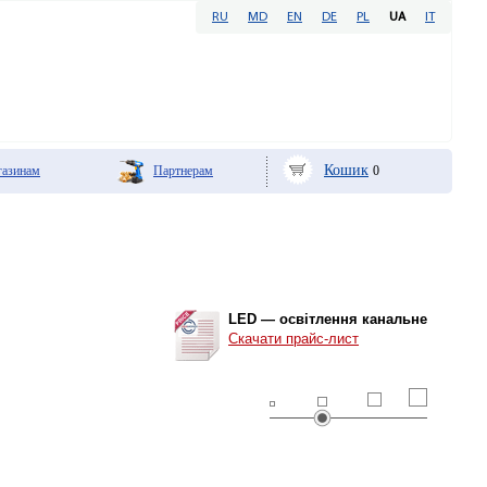
RU
MD
EN
DE
PL
UA
IT
Кошик
азинам
Партнерам
0
LED — освітлення канальне
Скачати прайс-лист