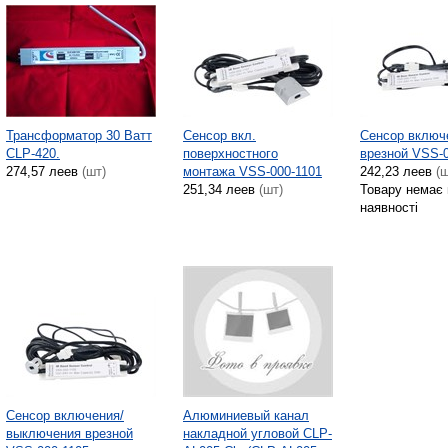
Трансформатор 30 Ватт
Сенсор вкл.
Сенсор включ
CLP-420.
поверхностного
врезной VSS-0
274,57 леев
(шт)
монтажа VSS-000-1101
242,23 леев
(ш
251,34 леев
(шт)
Товару немає 
наявності
Сенсор включения/
Алюминиевый канал
выключения врезной
накладной угловой CLP-