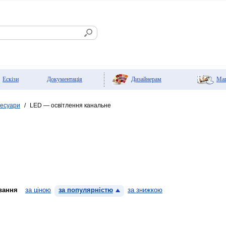
Дизайнерам
Мaг
Ескізи
Документація
сесуари
LED — освітлення канальне
/
вання
за ціною
за популярністю
за знижкою