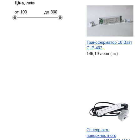
Ціна, леїв
от
до
Трансформатор 10 Ватт
CLP-402.
146,19 леев
(шт)
Сенсор вкл.
поверхностного