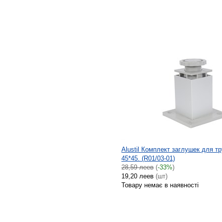
Alustil Комплект заглушек для т
45*45. (R01/03-01)
28,59 леев
(
-33%
)
19,20 леев
(шт)
Товару немає в наявності