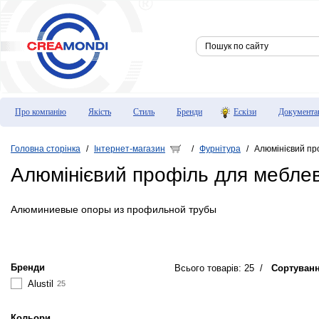
Про компанію
Якість
Стиль
Бренди
Ескізи
Документа
Головна сторінка
Інтернет-магазин
Фурнітура
Алюмінієвий пр
/
/
/
Алюмінієвий профіль для мебле
Алюминиевые опоры из профильной трубы
Бренди
Всього товарів: 25
/
Сортуван
Alustil
25
Кольори