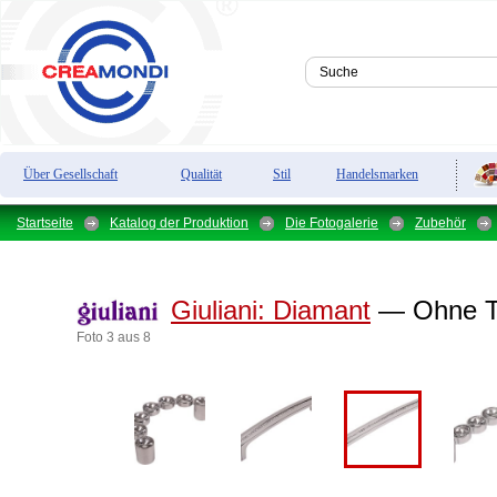
Über Gesellschaft
Qualität
Stil
Handelsmarken
Startseite
Katalog der Produktion
Die Fotogalerie
Zubehör
Giuliani:
Diamant
— Ohne Ti
Foto 3 aus 8