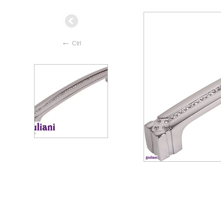
←
Ctrl