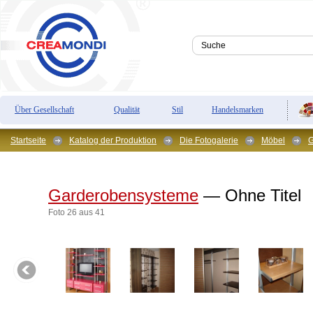
Über Gesellschaft
Qualität
Stil
Handelsmarken
Startseite
Katalog der Produktion
Die Fotogalerie
Möbel
G
Garderobensysteme
— Ohne Titel
Foto 26 aus 41