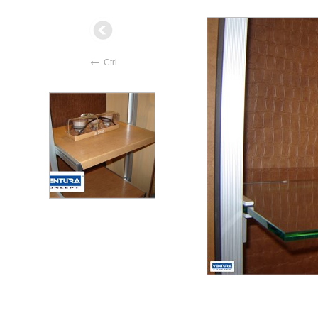
←
Ctrl