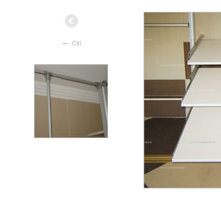
←
Ctrl