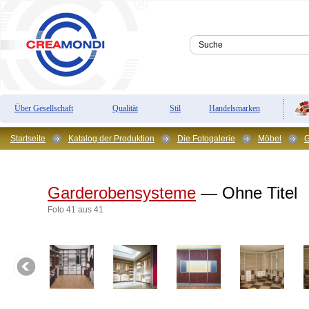
Über Gesellschaft
Qualität
Stil
Handelsmarken
Startseite
Katalog der Produktion
Die Fotogalerie
Möbel
G
Garderobensysteme
— Ohne Titel
Foto 41 aus 41