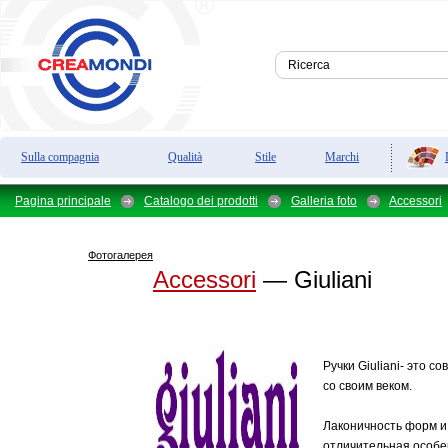
Sulla compagnia
Qualità
Stile
Marchi
Pagina principale
Catalogo dei prodotti
Galleria foto
Accessori
Фотогалерея
Accessori
— Giuliani
Ручки Giuliani- это с
со своим веком.
Лаконичность форм и
отличительная особе