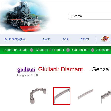
Sulla compagnia
Qualità
Stile
Marchi
Pagina principale
Catalogo dei prodotti
Galleria foto
Accessori
Giuliani:
Diamant
— Senza t
fotografie 2 di 8