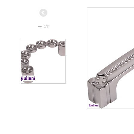
←
Ctrl