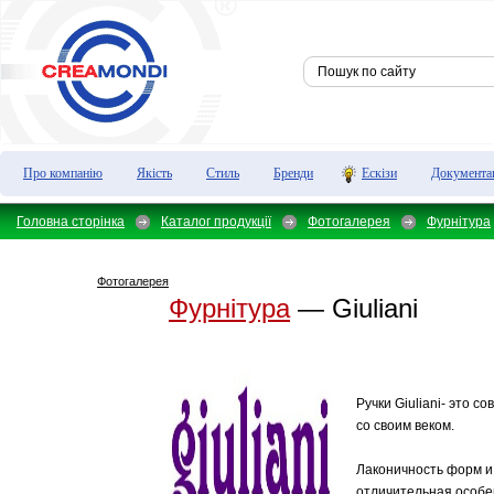
Про компанію
Якість
Стиль
Бренди
Ескізи
Документа
Головна сторінка
Каталог продукції
Фотогалерея
Фурнітура
Фотогалерея
Фурнітура
— Giuliani
Ручки Giuliani- это с
со своим веком.
Лаконичность форм и
отличительная особе