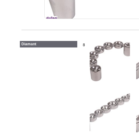
Diamant
8