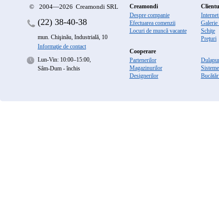
©
2004—2026 Creamondi SRL
Creamondi
Clientu
Despre companie
Interne
(22)
38-40-38
Efectuarea comenzii
Galerie
Locuri de muncă vacante
Schiţe
mun. Chişinău, Industrială, 10
Preţuri
Informaţie de contact
Cooperare
Lun-Vin: 10:00–15:00,
Partenerilor
Dulapur
Magazinurilor
Sisteme
Sâm-Dum - închis
Designerilor
Bucătăr