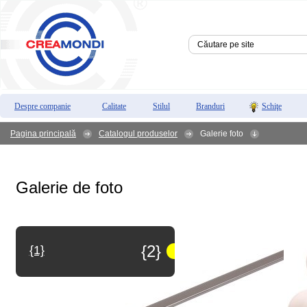
Despre companie
Calitate
Stilul
Branduri
Schiţe
Pagina principală
Catalogul produselor
Galerie foto
Galerie de foto
{2}
{1}