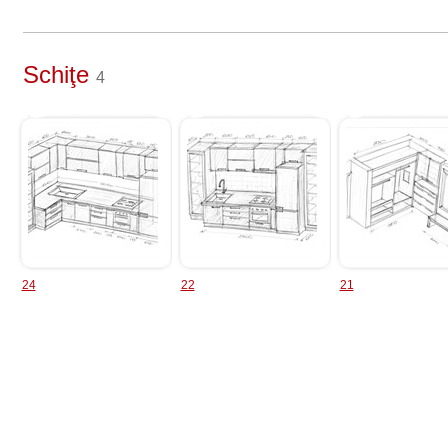
Schiţe
4
24
22
21