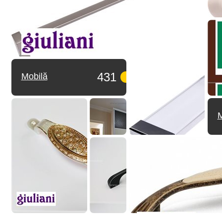
431
Mobilă
M