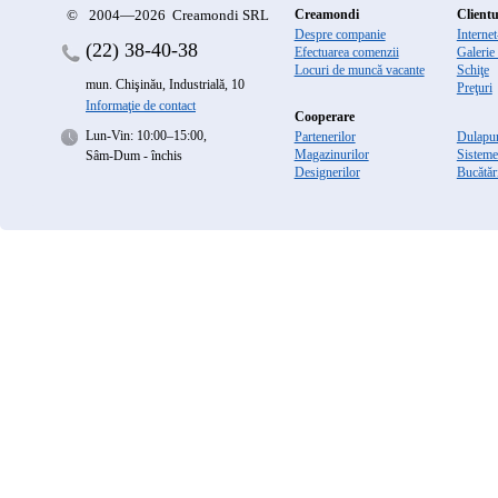
©
2004—2026 Creamondi SRL
Creamondi
Clientu
Despre companie
Interne
(22)
38-40-38
Efectuarea comenzii
Galerie
Locuri de muncă vacante
Schiţe
mun. Chişinău, Industrială, 10
Preţuri
Informaţie de contact
Cooperare
Lun-Vin: 10:00–15:00,
Partenerilor
Dulapur
Magazinurilor
Sisteme
Sâm-Dum - închis
Designerilor
Bucătăr