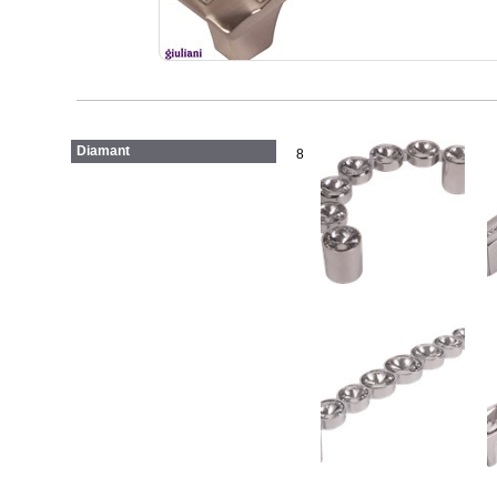
Diamant
8