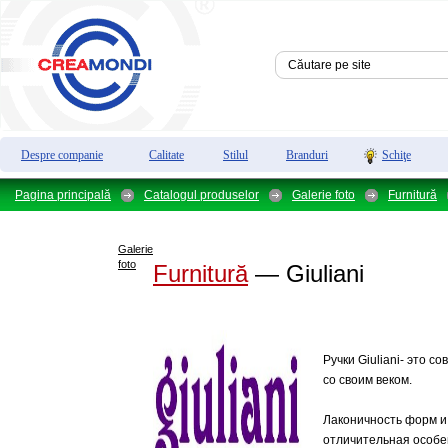
Despre companie
Calitate
Stilul
Branduri
Schiţe
Pagina principală
Catalogul produselor
Galerie foto
Furnitură
Galerie
foto
Furnitură
— Giuliani
Ручки Giuliani- это с
со своим веком.
Лаконичность форм и
отличительная особе