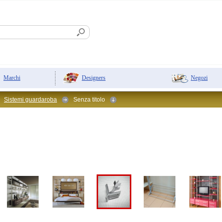
Designers
Negozi
Marchi
Sistemi guardaroba
Senza titolo