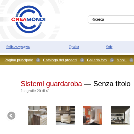
Sulla compagnia
Qualità
Stile
Pagina principale
Catalogo dei prodotti
Galleria foto
Mobili
Sistemi guardaroba
— Senza titolo
fotografie 20 di 41