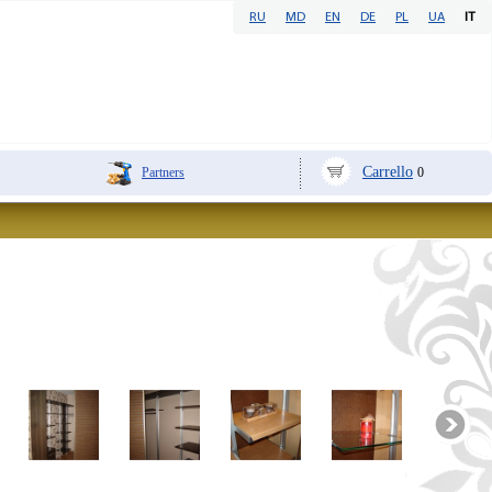
RU
MD
EN
DE
PL
UA
IT
Carrello
Partners
0