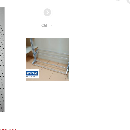
→
Ctrl