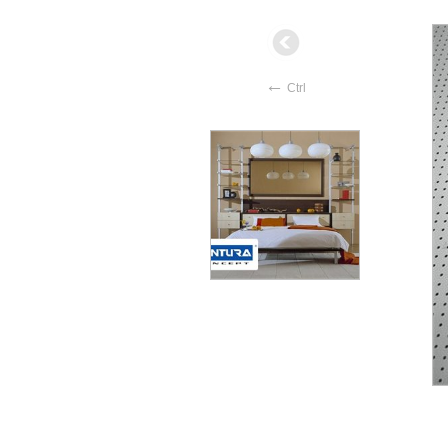
←
Ctrl