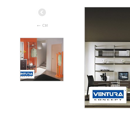
←
Ctrl