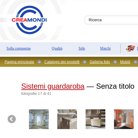
Sulla compagnia
Qualità
Stile
Marchi
Pagina principale
Catalogo dei prodotti
Galleria foto
Mobili
Sistemi guardaroba
— Senza titolo
fotografie 17 di 41