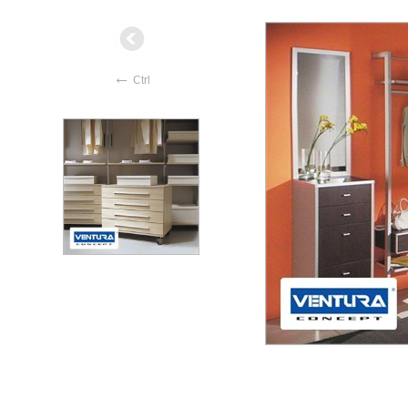
←
Ctrl