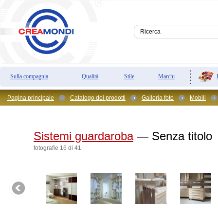
Sulla compagnia
Qualità
Stile
Marchi
Pagina principale
Catalogo dei prodotti
Galleria foto
Mobili
Sistemi guardaroba
— Senza titolo
fotografie 16 di 41