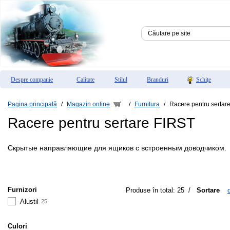
Despre companie
Calitate
Stilul
Branduri
Schiţe
Pagina principală
Magazin online
Furnitura
Racere pentru sertar
/
/
/
Racere pentru sertare FIRST
Скрытые направляющие для ящиков с встроенным доводчиком.
Furnizori
Produse în total: 25
/
Sortare
Alustil
25
Culori