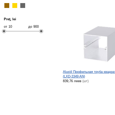
Preţ, lei
от
до
Alustil Профильная труба квадра
(LXD-3349 AN)
839,76 леев
(шт)