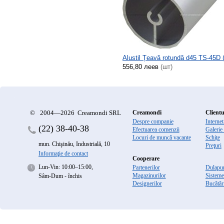
Alustil Țeavă rotundă d45 TS-45D 
556,80 леев
(шт)
©
2004—2026 Creamondi SRL
Creamondi
Clientu
Despre companie
Interne
(22)
38-40-38
Efectuarea comenzii
Galerie
Locuri de muncă vacante
Schiţe
mun. Chişinău, Industrială, 10
Preţuri
Informaţie de contact
Cooperare
Lun-Vin: 10:00–15:00,
Partenerilor
Dulapur
Magazinurilor
Sisteme
Sâm-Dum - închis
Designerilor
Bucătăr